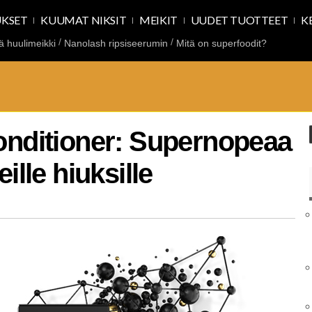
UKSET
KUUMAT NIKSIT
MEIKIT
UUDET TUOTTEET
K
ä huulimeikki
Nanolash ripsiseerumin
Mitä on superfoodit?
onditioner: Supernopeaa
ille hiuksille