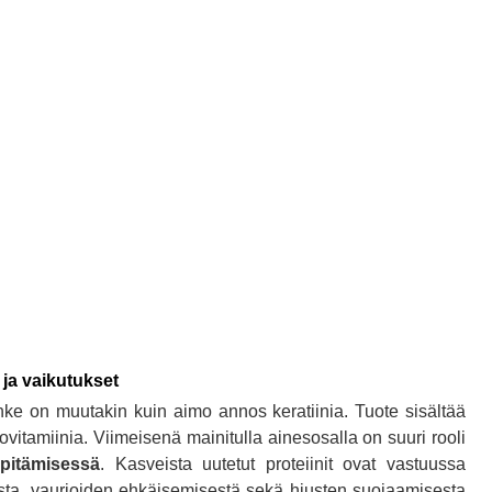
 ja vaikutukset
hke on muutakin kuin aimo annos keratiinia. Tuote sisältää
rovitamiinia. Viimeisenä mainitulla ainesosalla on suuri rooli
pitämisessä
. Kasveista uutetut proteiinit ovat vastuussa
esta, vaurioiden ehkäisemisestä sekä hiusten suojaamisesta