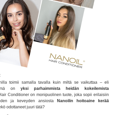
t
illa toimii samalla tavalla kuin miltä se vaikuttaa – eli
n tämä on
yksi parhaimmista heidän kokeilemista
Hair Conditioner on monipuolinen tuote, joka sopii erilaisiin
suuden ja keveyden ansiosta
Nanoilin hoitoaine kerää
kö odottaneet juuri tätä?