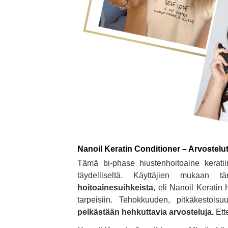
Nanoil Keratin Conditioner – Arvostelu
Tämä bi-phase hiustenhoitoaine keratiin
täydelliseltä. Käyttäjien mukaa
hoitoainesuihkeista
, eli Nanoil Keratin 
tarpeisiin. Tehokkuuden, pitkäkestoi
pelkästään hehkuttavia arvosteluja.
Ette