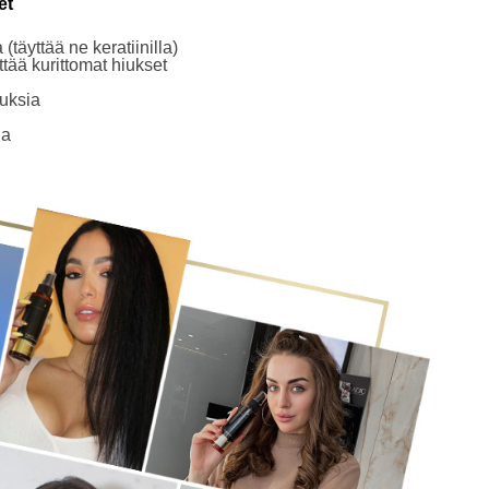
et
(täyttää ne keratiinilla)
ttää kurittomat hiukset
iuksia
ja