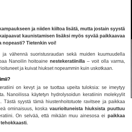
kampaukseen ja niiden kiiltoa lisätä, mutta jostain syystä
e kaipaavat kaunistamisen lisäksi myös syvää paikkaavaa
a nopeasti? Tietenkin voi!
eita ja vähennä suoristusraudan sekä muiden kuumuudella
apaa Nanoilin hoitoaine
nestekeratiinilla
– voit olla varma,
ioituneet ja kuivat hiukset nopeammin kuin uskotkaan.
oimii?
ratiini on kevyt ja se tuottaa upeita tuloksia: se imeytyy
ta. Nanoilissa käytetyn hydrolysoidun keratiinin molekyylit
n. Tästä syystä tämä hiustenhoitotuote ravitsee ja paikkaa
keä ominaisuus, koska
vaurioituneista hiuksista puuttuu
ratiini. On selvää, että mikään muu ainesosa ei
paikkaa
 tehokkaasti.