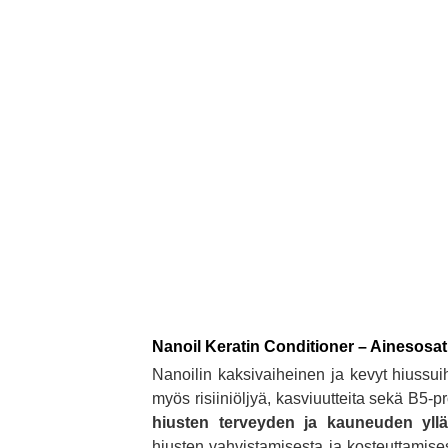
Nanoil Keratin Conditioner – Ainesosat
Nanoilin kaksivaiheinen ja kevyt hiussui
myös risiiniöljyä, kasviuutteita sekä B5-p
hiusten terveyden ja kauneuden yllä
hiusten vahvistamisesta ja kosteuttamis