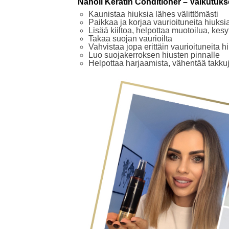
Nanoil Keratin Conditioner – Vaikutuks
Kaunistaa hiuksia lähes välittömästi
Paikkaa ja korjaa vaurioituneita hiuksia 
Lisää kiiltoa, helpottaa muotoilua, kesy
Takaa suojan vaurioilta
Vahvistaa jopa erittäin vaurioituneita h
Luo suojakerroksen hiusten pinnalle
Helpottaa harjaamista, vähentää takku