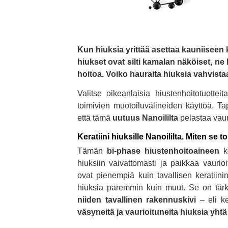
Kun hiuksia yrittää asettaa kauniiseen 
hiukset ovat silti kamalan näköiset, n
hoitoa. Voiko hauraita hiuksia vahvista
Valitse oikeanlaisia hiustenhoitotuott
toimivien muotoiluvälineiden käyttöä. T
että tämä
uutuus Nanoililta
pelastaa vaur
Keratiini hiuksille Nanoililta. Miten se t
Tämän
bi-phase hiustenhoitoaineen
ke
hiuksiin vaivattomasti ja paikkaa vaurioi
ovat pienempiä kuin tavallisen keratiini
hiuksia paremmin kuin muut. Se on tär
niiden tavallinen rakennuskivi
– eli ke
väsyneitä ja vaurioituneita hiuksia yhtä