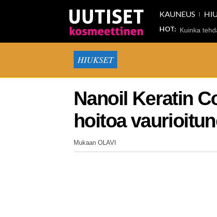
KAUNEUS
HI
HOT:
Kuinka tehd
HIUKSET
Nanoil Keratin C
hoitoa vaurioitune
Mukaan OLAVI