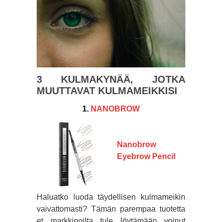
3 KULMAKYNÄÄ, JOTKA
MUUTTAVAT KULMAMEIKKISI
1.
NANOBROW
Nanobrow
Eyebrow Pencil
Haluatko luoda täydellisen kulmameikin
vaivattomasti? Tämän parempaa tuotetta
et markkinoilta tule löytämään voinut