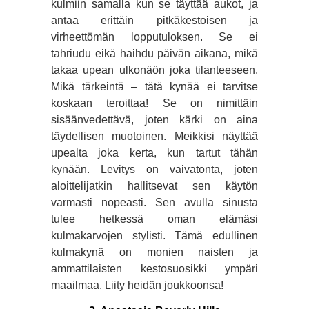
kulmiin samalla kun se täyttää aukot, ja
antaa erittäin pitkäkestoisen ja
virheettömän lopputuloksen. Se ei
tahriudu eikä haihdu päivän aikana, mikä
takaa upean ulkonäön joka tilanteeseen.
Mikä tärkeintä – tätä kynää ei tarvitse
koskaan teroittaa! Se on nimittäin
sisäänvedettävä, joten kärki on aina
täydellisen muotoinen. Meikkisi näyttää
upealta joka kerta, kun tartut tähän
kynään. Levitys on vaivatonta, joten
aloittelijatkin hallitsevat sen käytön
varmasti nopeasti. Sen avulla sinusta
tulee hetkessä oman elämäsi
kulmakarvojen stylisti. Tämä edullinen
kulmakynä on monien naisten ja
ammattilaisten kestosuosikki ympäri
maailmaa. Liity heidän joukkoonsa!