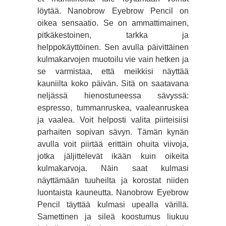
löytää. Nanobrow Eyebrow Pencil on
oikea sensaatio. Se on ammattimainen,
pitkäkestoinen, tarkka ja
helppokäyttöinen. Sen avulla päivittäinen
kulmakarvojen muotoilu vie vain hetken ja
se varmistaa, että meikkisi näyttää
kauniilta koko päivän. Sitä on saatavana
neljässä hienostuneessa sävyssä:
espresso, tummanruskea, vaaleanruskea
ja vaalea. Voit helposti valita piirteisiisi
parhaiten sopivan sävyn. Tämän kynän
avulla voit piirtää erittäin ohuita viivoja,
jotka jäljittelevät ikään kuin oikeita
kulmakarvoja. Näin saat kulmasi
näyttämään tuuheilta ja korostat niiden
luontaista kauneutta. Nanobrow Eyebrow
Pencil täyttää kulmasi upealla värillä.
Samettinen ja sileä koostumus liukuu