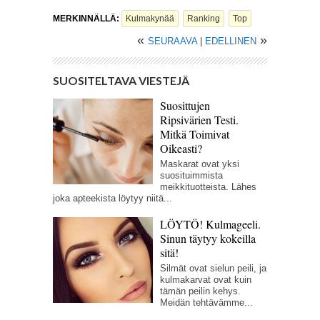
MERKINNÄLLÄ:
Kulmakynää
Ranking
Top
«
»
SEURAAVA
|
EDELLINEN
SUOSITELTAVA VIESTEJÄ
Suosittujen
Ripsivärien Testi.
Mitkä Toimivat
Oikeasti?
Maskarat ovat yksi
suosituimmista
meikkituotteista. Lähes
joka apteekista löytyy niitä...
LÖYTÖ! Kulmageeli.
Sinun täytyy kokeilla
sitä!
Silmät ovat sielun peili, ja
kulmakarvat ovat kuin
tämän peilin kehys.
Meidän tehtävämme...