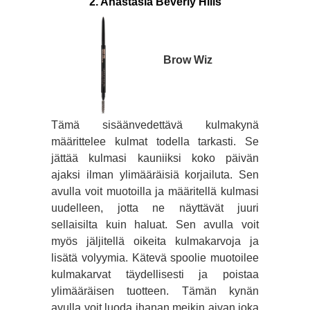
2. Anastasia Beverly Hills
Brow Wiz
Tämä sisäänvedettävä kulmakynä
määrittelee kulmat todella tarkasti. Se
jättää kulmasi kauniiksi koko päivän
ajaksi ilman ylimääräisiä korjailuta. Sen
avulla voit muotoilla ja määritellä kulmasi
uudelleen, jotta ne näyttävät juuri
sellaisilta kuin haluat. Sen avulla voit
myös jäljitellä oikeita kulmakarvoja ja
lisätä volyymia. Kätevä spoolie muotoilee
kulmakarvat täydellisesti ja poistaa
ylimääräisen tuotteen. Tämän kynän
avulla voit luoda ihanan meikin aivan joka