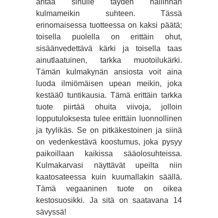
antaa sinulle täyden hallinnan
kulmameikin suhteen. Tässä
erinomaisessa tuotteessa on kaksi päätä;
toisella puolella on erittäin ohut,
sisäänvedettävä kärki ja toisella taas
ainutlaatuinen, tarkka muotoilukärki.
Tämän kulmakynän ansiosta voit aina
luoda ilmiömäisen upean meikin, joka
kestää0 tuntikausia. Tämä erittäin tarkka
tuote piirtää ohuita viivoja, jolloin
lopputuloksesta tulee erittäin luonnollinen
ja tyylikäs. Se on pitkäkestoinen ja siinä
on vedenkestävä koostumus, joka pysyy
paikoillaan kaikissa sääolosuhteissa.
Kulmakarvasi näyttävät upeilta niin
kaatosateessa kuin kuumallakin säällä.
Tämä vegaaninen tuote on oikea
kestosuosikki. Ja sitä on saatavana 14
sävyssä!