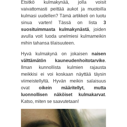
Etsitkö kulmakynää, jolla voisit
vaivattomasti peittää aukot ja muotoilla
kulmasi uudellen? Tämä artikkeli on luotu
sinua varten! Tässä on lista
3
suosituimmasta kulmakynästä
, joiden
avulla voit luoda unelmiesi kulmameikin
mihin tahansa tilaisuuteen.
Hyvä kulmakynä on jokaisen
naisen
välttämätön kauneudenhoitotarvike
.
Ilman kunnollista kulmien rajausta
meikkisi ei voi koskaan näyttää täysin
viimeistellyltä. Hyvän meikin salaisuus
ovat
oikein määritellyt, mutta
luonnollisen näköiset kulmakarvat
.
Katso, miten se saavutetaan!